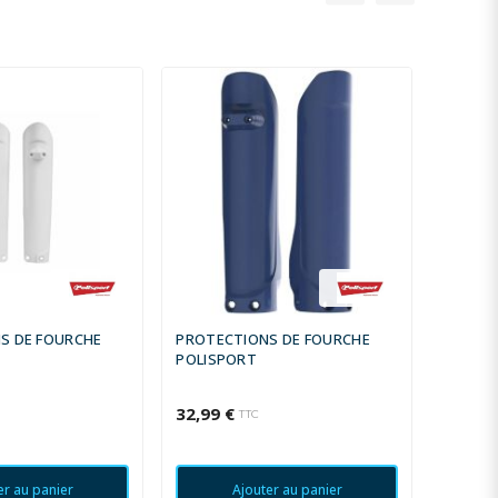
S DE FOURCHE
PROTECTIONS DE FOURCHE
FULLWR
POLISPORT
041206
32,99 €
38,90 
TTC
er au panier
Ajouter au panier