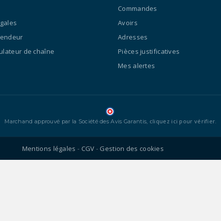
Commandes
égales
Avoirs
vendeur
Adresses
culateur de chaîne
Pièces justificatives
Mes alertes
cliquez ici pour vérifier
Marchand approuvé par la Société des Avis Garantis,
.
Mentions légales
CGV
Gestion des cookies
-
-