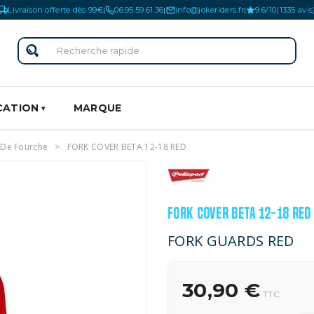
Livraison offerte dès 99€
06.95.59.61.36
info@jokeriders.fr
9.6/10
(1335 avis
|
|
|
CATION
MARQUE
 De Fourche
FORK COVER BETA 12-18 RED
FORK COVER BETA 12-18 RED
FORK GUARDS RED
30,90 €
TTC