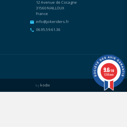
12 Avenue de Cocagne
31560 NAILLOUX
France
info@jokeriders.fr
email
06.95.59.61.36
call
9.6
/10
1336 avis
kodix
by