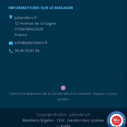
INFORMATIONS SUR LE MAGASIN
location_on
Jokeriders.fr
12 Avenue de Cocagne
31560 NAILLOUX
France
info@jokeriders.fr
email
06.95.59.61.36
call
cliquez ici pour
Marchand approuvé par la Société des Avis Garantis,
vérifier
.
Copyright © 2026 - Jokeriders.fr
9.6
Mentions légales
CGV
Gestion des cookies
-
-
/10
1336 avis
kodix
by