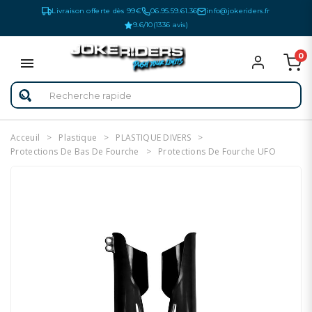
Livraison offerte dès 99€
06.95.59.61.36
info@jokeriders.fr
9.6/10
(1336 avis)
0
Acceuil
Plastique
PLASTIQUE DIVERS
Protections De Bas De Fourche
Protections De Fourche UFO