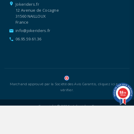
location_on
Jokeriders.fr
12 Avenue de Cocagne
31560 NAILLOUX
France
info@jokeriders.fr
email
06.95.59.61.36
call
cliquez ici pour
Marchand approuvé par la Société des Avis Garantis,
vérifier
.
9.6
/10
1336 avis
Copyright © 2026 - Jokeriders.fr
Mentions légales
CGV
Gestion des cookies
-
-
kodix
by