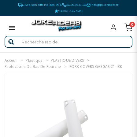
Livraison offerte dès 99€
06.95.59.61.36
info@jokeriders.fr
9.6/10
(1336 avis)
0
Acceuil
Plastique
PLASTIQUE DIVERS
Protections De Bas De Fourche
FORK COVERS GASGAS 21- BK