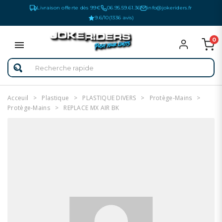
Livraison offerte dès 99€
06.95.59.61.36
info@jokeriders.fr
9.6/10
(1336 avis)
0
Acceuil
Plastique
PLASTIQUE DIVERS
Protège-Mains
Protège-Mains
REPLACE MX AIR BK