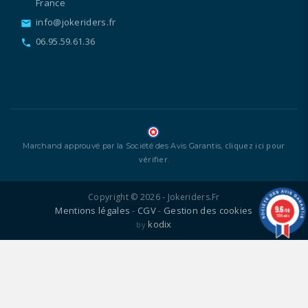
France
info@jokeriders.fr
email
06.95.59.61.36
call
cliquez ici pour
Marchand approuvé par la Société des Avis Garantis,
vérifier
.
Copyright © 2026 - Jokeriders.fr
9.6
Mentions légales
CGV
Gestion des cookies
-
-
/10
1336 avis
kodix
by