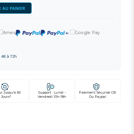
 AU PANIER
 48 à 72h
ur Jusqu'à 60
Support : Lundi -
Paiement Sécurisé CB
Jours*
Vendredi 10h-18h
Ou Paypal