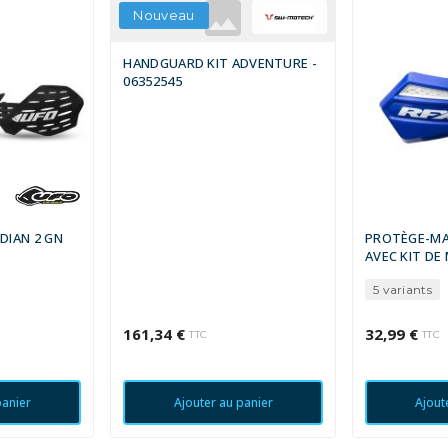
Nouveau
HANDGUARD KIT ADVENTURE -
06352545
IAN 2 GN
PROTÈGE-MAIN
AVEC KIT D
5 variants
161,34 €
32,99 €
TTC
TTC
panier
Ajouter au panier
Ajout