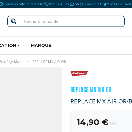
Livraison offerte dès 99€
06.95.59.61.36
info@jokeriders.fr
9.6/10
(1335 avis
|
|
|
CATION
MARQUE
Protège-Mains
REPLACE MX AIR OR
REPLACE MX AIR OR
REPLACE MX AIR OR/
14,90 €
TTC