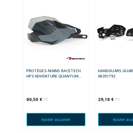
PROTÈGES-MAINS RACETECH
HANDGUARS GUARD
HP3 ADVENTURE QUANTUM
06351792
GRIS/NOIR
80,50 €
29,18 €
TTC
TTC
Ajouter au panier
Ajouter au 