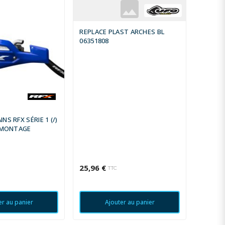
REPLACE PLAST ARCHES BL
HANDG
06351808
2 vari
S RFX SÉRIE 1 (/)
E MONTAGE
25,96 €
70,43 
TTC
er au panier
Ajouter au panier