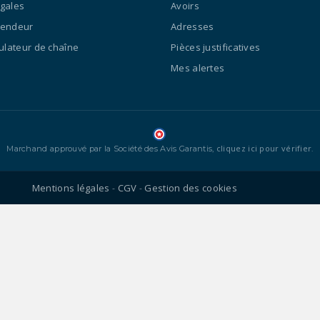
égales
Avoirs
vendeur
Adresses
culateur de chaîne
Pièces justificatives
Mes alertes
cliquez ici pour vérifier
Marchand approuvé par la Société des Avis Garantis,
.
Mentions légales
CGV
Gestion des cookies
-
-