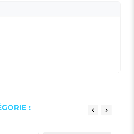
GORIE :

