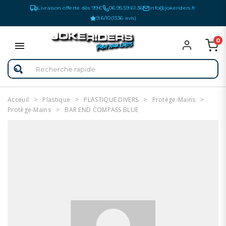
Livraison offerte dès 99€
06.95.59.61.36
info@jokeriders.fr
9.6/10
(1336 avis)
0
Acceuil
Plastique
PLASTIQUE DIVERS
Protège-Mains
Protège-Mains
BAR END COMPASS BLUE