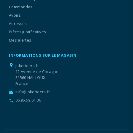
Commandes
Avoirs
Adresses
Pièces justificatives
Mes alertes
INFORMATIONS SUR LE MAGASIN
location_on
Jokeriders.fr
12 Avenue de Cocagne
31560 NAILLOUX
France
info@jokeriders.fr
email
06.95.59.61.36
call