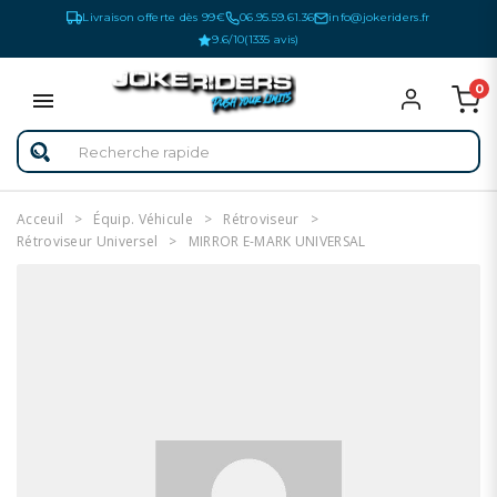
Livraison offerte dès 99€
06.95.59.61.36
info@jokeriders.fr
9.6/10
(1335 avis)
0
Acceuil
Équip. Véhicule
Rétroviseur
Rétroviseur Universel
MIRROR E-MARK UNIVERSAL