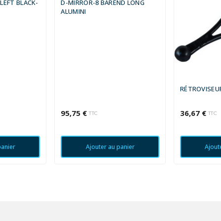
LEFT BLACK-
D-MIRROR-8 BAREND LONG
ALUMINI
RÉTROVISEU
95,75 €
36,67 €
TTC
TTC
panier
Ajouter au panier
Ajout