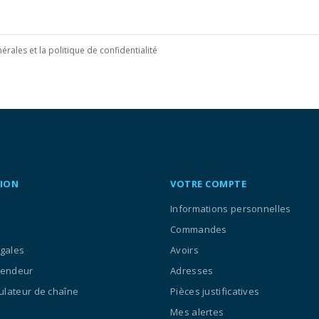
érales et la politique de confidentialité
ION
VOTRE COMPTE
Informations personnelles
Commandes
égales
Avoirs
vendeur
Adresses
culateur de chaîne
Pièces justificatives
Mes alertes