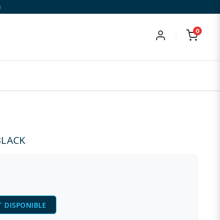
)
0
BLACK
 DISPONIBLE