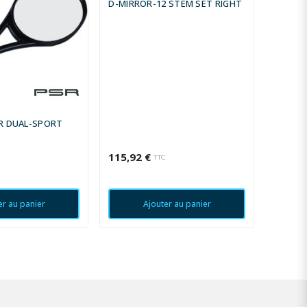
D-MIRROR-12 STEM SET RIGHT
MIRROR
R DUAL-SPORT
115,92 €
41,69 
TTC
er au panier
Ajouter au panier