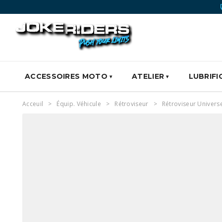
ACCESSOIRES MOTO
ATELIER
LUBRIFI
Acceuil
Équip. Véhicule
Rétroviseur
Rétroviseur Univers