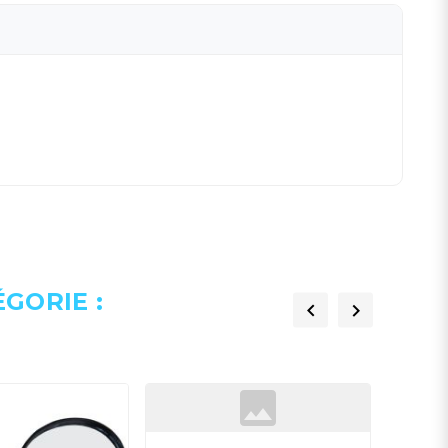
GORIE :

