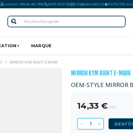
Livraison offerte dès 99€
06.95.59.61.36
info@jokeriders.fr
9.6/10
(1335 avis
|
|
|
CATION
MARQUE
el
MIRROR KYM RIGHT E-MARK
MIRROR KYM RIGHT E-MARK
OEM-STYLE MIRROR 
14,33 €
TTC
BIENTÔT