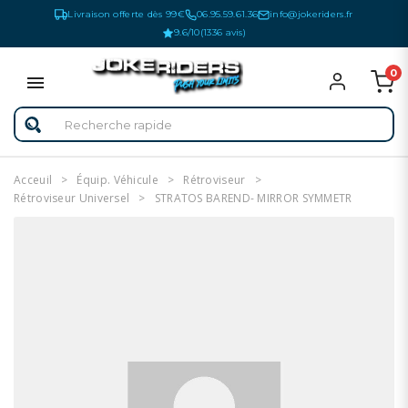
Livraison offerte dès 99€
06.95.59.61.36
info@jokeriders.fr
9.6/10
(1336 avis)
0
Acceuil
Équip. Véhicule
Rétroviseur
Rétroviseur Universel
STRATOS BAREND- MIRROR SYMMETR