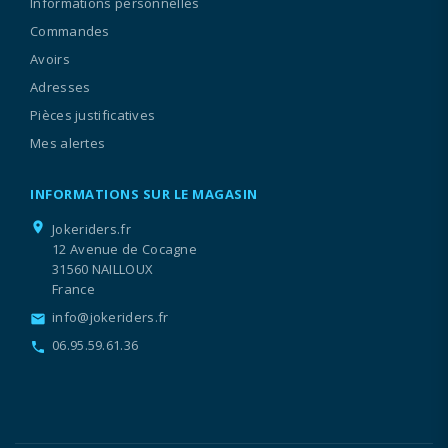
Informations personnelles
Commandes
Avoirs
Adresses
Pièces justificatives
Mes alertes
INFORMATIONS SUR LE MAGASIN
location_on
Jokeriders.fr
12 Avenue de Cocagne
31560 NAILLOUX
France
info@jokeriders.fr
email
06.95.59.61.36
call