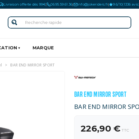
Livraison offerte dès 99€
06.95.59.61.36
info@jokeriders.fr
9.6/10
(1336 avis
|
|
|
CATION
MARQUE
el
BAR END MIRROR SPORT
BAR END MIRROR SPORT
BAR END MIRROR SP
226,90 €
TTC