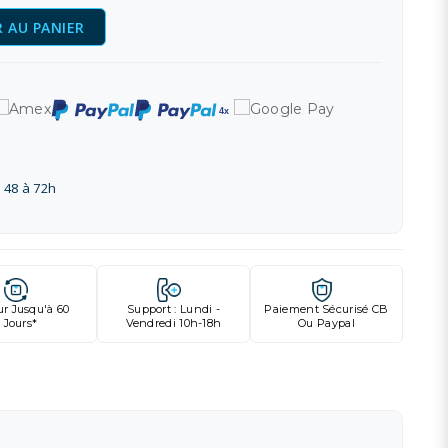
 AU PANIER
 48 à 72h
ur Jusqu'à 60
Support : Lundi -
Paiement Sécurisé CB
Jours*
Vendredi 10h-18h
Ou Paypal