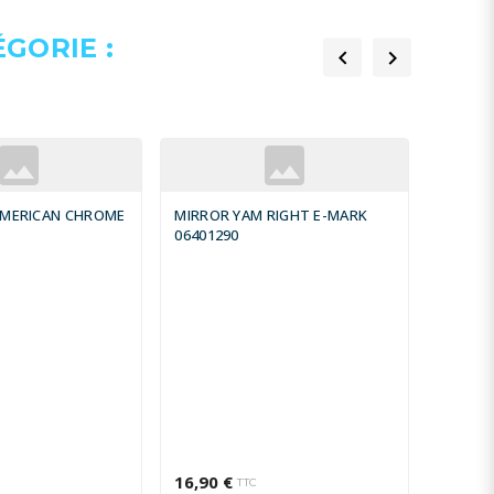
GORIE :


AMERICAN CHROME
MIRROR YAM RIGHT E-MARK
MIRROR
06401290
064012
16,90 €
12,12 
TTC