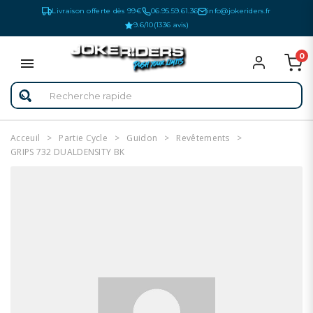
Livraison offerte dès 99€
06.95.59.61.36
info@jokeriders.fr
9.6/10
(1336 avis)
0
Acceuil
Partie Cycle
Guidon
Revêtements
GRIPS 732 DUALDENSITY BK