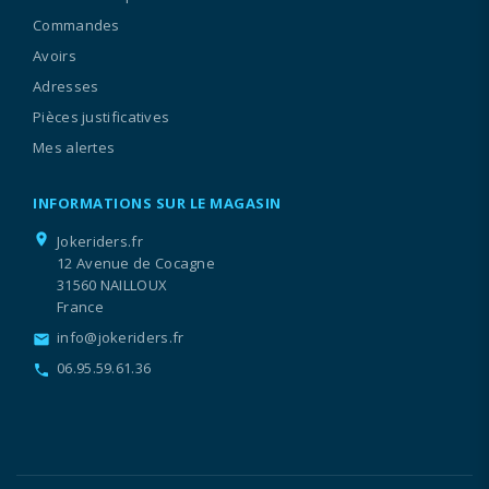
Commandes
Avoirs
Adresses
Pièces justificatives
Mes alertes
INFORMATIONS SUR LE MAGASIN
location_on
Jokeriders.fr
12 Avenue de Cocagne
31560 NAILLOUX
France
info@jokeriders.fr
email
06.95.59.61.36
call