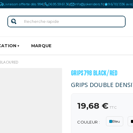
Livraison offerte dès 99€
06.95.59.61.36
info@jokeriders.fr
9.6/10
(1336 avis
|
|
|
CATION
MARQUE
 BLACK/RED
GRIPS798 BLACK/RED
GRIPS DOUBLE DENSI
19,68 €
TTC
Bleu
COULEUR :