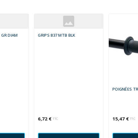
S GR DIAM
GRIPS 837 MTB BLK
POIGNÉES TR
6,72 €
15,47 €
TTC
TTC