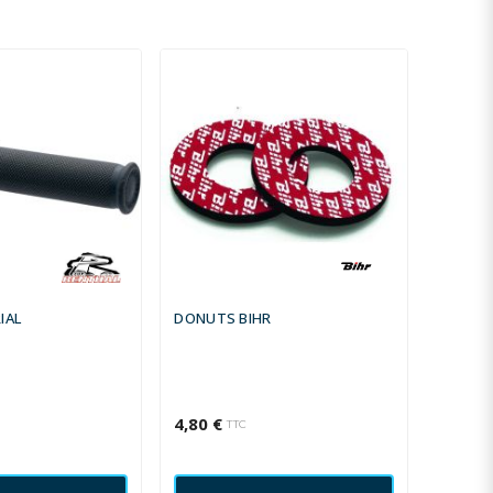
IAL
DONUTS BIHR
CAME R
TYPE 5
4,80 €
4,20 €
TTC