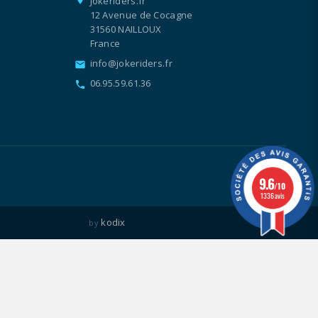
Jokeriders.fr
12 Avenue de Cocagne
31560 NAILLOUX
France
info@jokeriders.fr
email
06.95.59.61.36
call
9.6
/10
1336 avis
kodix
by