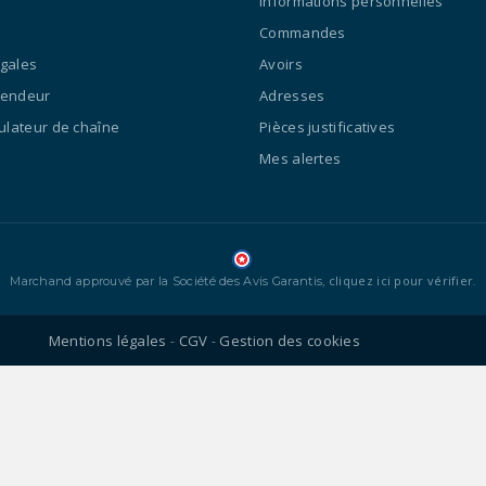
Informations personnelles
Commandes
égales
Avoirs
vendeur
Adresses
culateur de chaîne
Pièces justificatives
Mes alertes
cliquez ici pour vérifier
Marchand approuvé par la Société des Avis Garantis,
.
Mentions légales
CGV
Gestion des cookies
-
-