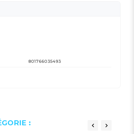
801766035493
GORIE :

