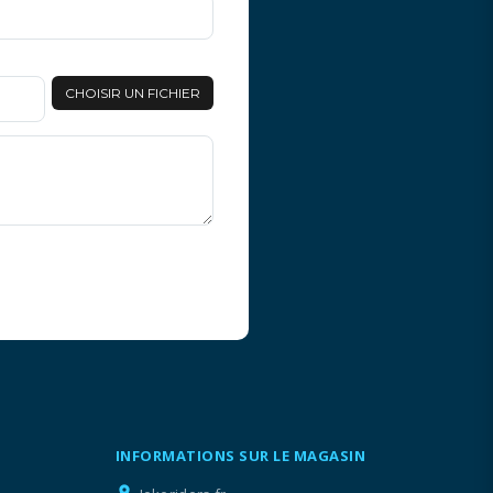
CHOISIR UN FICHIER
INFORMATIONS SUR LE MAGASIN
location_on