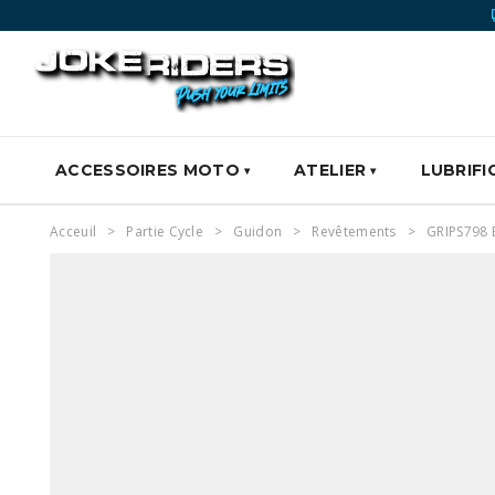
ACCESSOIRES MOTO
ATELIER
LUBRIFI
Acceuil
Partie Cycle
Guidon
Revêtements
GRIPS798