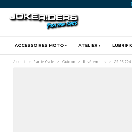
ACCESSOIRES MOTO
ATELIER
LUBRIFI
Acceuil
Partie Cycle
Guidon
Revêtements
GRIPS 724