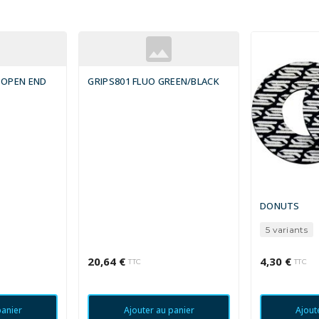
 OPEN END
GRIPS801 FLUO GREEN/BLACK
DONUTS
5 variants
20,64 €
4,30 €
TTC
TTC
panier
Ajouter au panier
Ajout