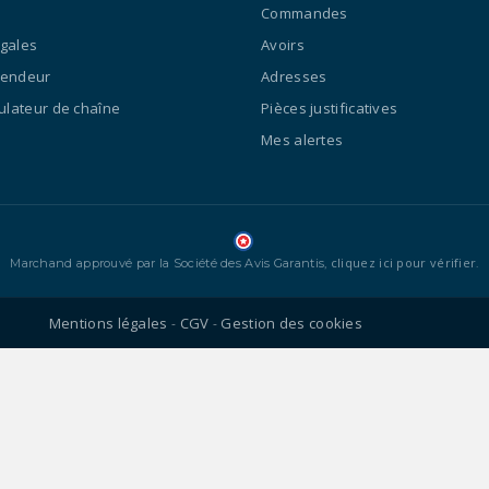
Commandes
égales
Avoirs
vendeur
Adresses
culateur de chaîne
Pièces justificatives
Mes alertes
cliquez ici pour vérifier
Marchand approuvé par la Société des Avis Garantis,
.
Mentions légales
CGV
Gestion des cookies
-
-