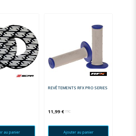
REVÊTEMENTS RFX PRO SERIES
REVÊT
STYLE F
11,99 €
10,80 
TTC
er au panier
Ajouter au panier