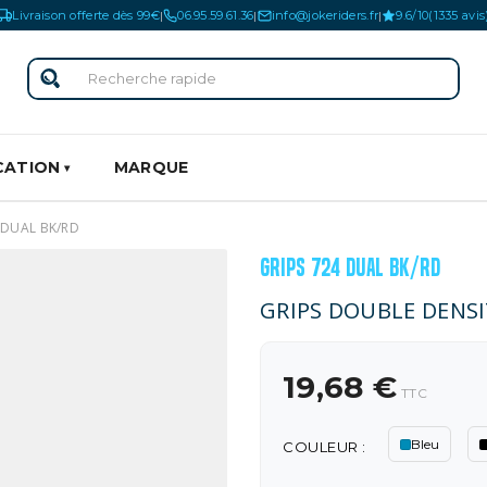
Livraison offerte dès 99€
06.95.59.61.36
info@jokeriders.fr
9.6/10
(1335 avis
|
|
|
CATION
MARQUE
 DUAL BK/RD
GRIPS 724 DUAL BK/RD
GRIPS DOUBLE DENSI
19,68 €
TTC
Bleu
COULEUR :