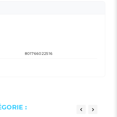
801766022516
GORIE :

