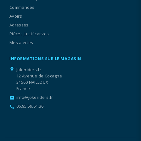
Commandes
Avoirs
Adresses
Pièces justificatives
Mes alertes
INFORMATIONS SUR LE MAGASIN
location_on
Jokeriders.fr
12 Avenue de Cocagne
31560 NAILLOUX
France
info@jokeriders.fr
email
06.95.59.61.36
call