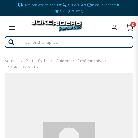
Livraison offerte dès 99€
06.95.59.61.36
info@jokeriders.fr
9.6/10
(1336 avis)
0
Acceuil
Partie Cycle
Guidon
Revêtements
PROGRIP DONUTS