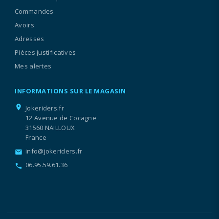
Commandes
Avoirs
Adresses
Pièces justificatives
Mes alertes
INFORMATIONS SUR LE MAGASIN
location_on
Jokeriders.fr
12 Avenue de Cocagne
31560 NAILLOUX
France
info@jokeriders.fr
email
06.95.59.61.36
call