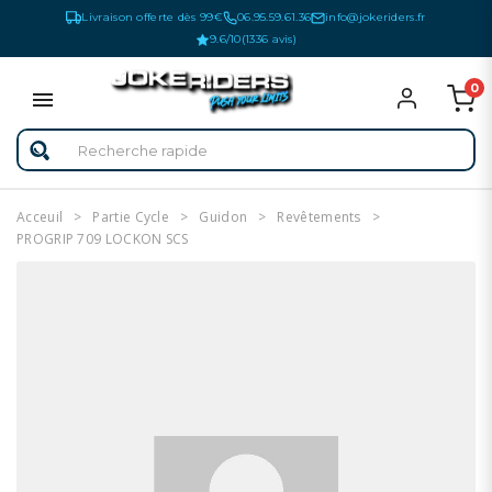
Livraison offerte dès 99€
06.95.59.61.36
info@jokeriders.fr
9.6/10
(1336 avis)
0
Acceuil
Partie Cycle
Guidon
Revêtements
PROGRIP 709 LOCKON SCS