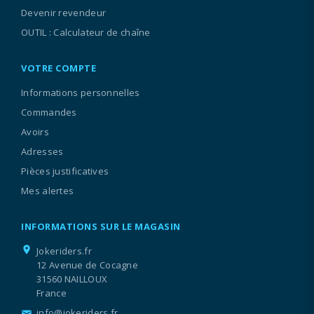
Devenir revendeur
OUTIL : Calculateur de chaîne
VOTRE COMPTE
Informations personnelles
Commandes
Avoirs
Adresses
Pièces justificatives
Mes alertes
INFORMATIONS SUR LE MAGASIN
location_on
Jokeriders.fr
12 Avenue de Cocagne
31560 NAILLOUX
France
info@jokeriders.fr
email