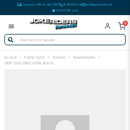
Livraison offerte dès 99€
06.95.59.61.36
info@jokeriders.fr
9.6/10
(1336 avis)
0
Acceuil
Partie Cycle
Guidon
Revêtements
GRIP GGD-GRID OPEN BLACK