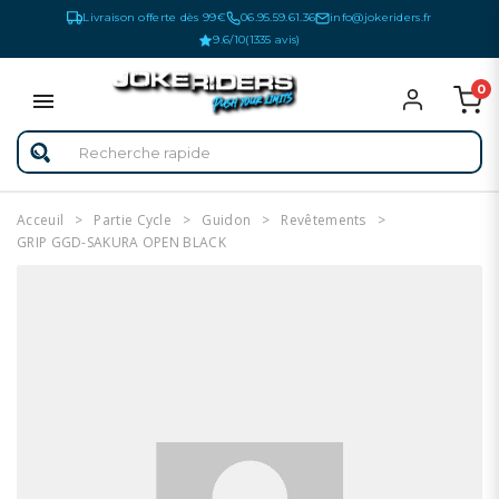
Livraison offerte dès 99€
06.95.59.61.36
info@jokeriders.fr
9.6/10
(1335 avis)
0
Acceuil
Partie Cycle
Guidon
Revêtements
GRIP GGD-SAKURA OPEN BLACK