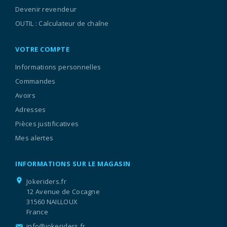
Devenir revendeur
OUTIL : Calculateur de chaîne
VOTRE COMPTE
Informations personnelles
Commandes
Avoirs
Adresses
Pièces justificatives
Mes alertes
INFORMATIONS SUR LE MAGASIN
location_on
Jokeriders.fr
12 Avenue de Cocagne
31560 NAILLOUX
France
info@jokeriders.fr
email