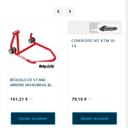


COVER DISC KIT KTM 10-
14
BÉQUILLE DE STAND
ARRIÈRE MONOBRAS BIKE
LIFT PRISE GAUCHE
ROUGE - RS-16
161,21 €
79,10 €
TTC
TTC
Ajouter au panier
Ajouter au panier