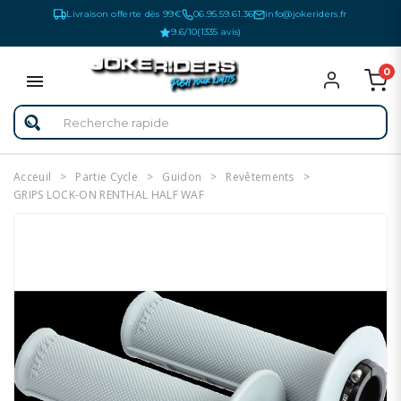
Livraison offerte dès 99€
06.95.59.61.36
info@jokeriders.fr
9.6/10
(1335 avis)
0
Acceuil
Partie Cycle
Guidon
Revêtements
GRIPS LOCK-ON RENTHAL HALF WAF