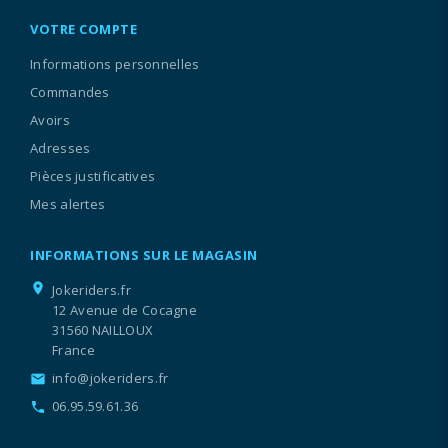
VOTRE COMPTE
Informations personnelles
Commandes
Avoirs
Adresses
Pièces justificatives
Mes alertes
INFORMATIONS SUR LE MAGASIN
location_on
Jokeriders.fr
12 Avenue de Cocagne
31560 NAILLOUX
France
info@jokeriders.fr
email
06.95.59.61.36
call