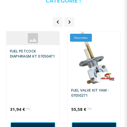
CATÉGORIE :


Nouveau
FUEL PETCOCK
DIAPHRAGM KT 07050471
FUEL VALVE KIT YAM -
07050271
31,94 €
55,58 €
TTC
TTC