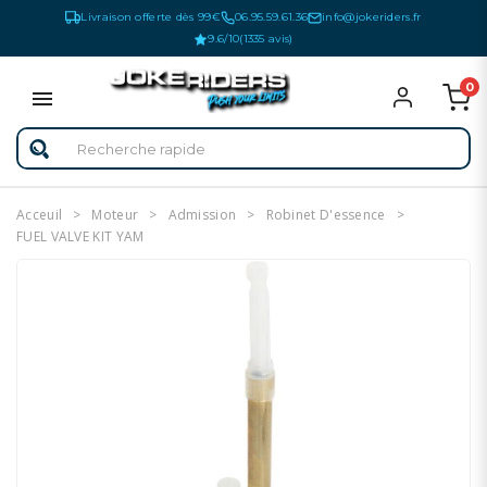
Livraison offerte dès 99€
06.95.59.61.36
info@jokeriders.fr
9.6/10
(1335 avis)
0
Acceuil
Moteur
Admission
Robinet D'essence
FUEL VALVE KIT YAM