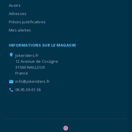
Avoirs
Adresses
Pièces justificatives
Mes alertes
INFORMATIONS SUR LE MAGASIN
location_on
Jokeriders.fr
12 Avenue de Cocagne
31560 NAILLOUX
France
info@jokeriders.fr
email
06.95.59.61.36
call