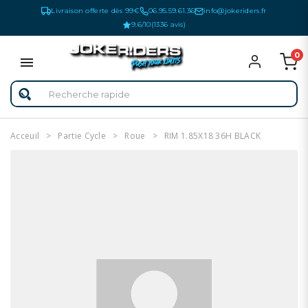
Livraison offerte dès 99€
06.95.59.61.36
info@jokeriders.fr
9.6/10
(1336 avis)
0
Acceuil
Partie Cycle
Roue
RIM 1.85X18 36H BLACK