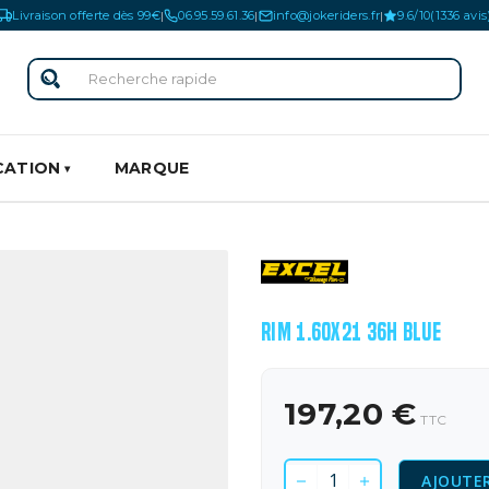
Livraison offerte dès 99€
06.95.59.61.36
info@jokeriders.fr
9.6/10
(1336 avis
|
|
|
CATION
MARQUE
RIM 1.60X21 36H BLUE
197,20 €
TTC
AJOUTER