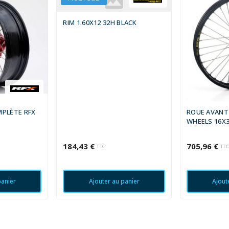
RIM 1.60X12 32H BLACK
MPLÈTE RFX
ROUE AVANT
WHEELS 16X3
184,43 €
705,96 €
TTC
TT
panier
Ajouter au panier
Ajout