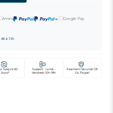
 48 à 72h
ur Jusqu'à 60
Support : Lundi -
Paiement Sécurisé CB
Jours*
Vendredi 10h-18h
Ou Paypal