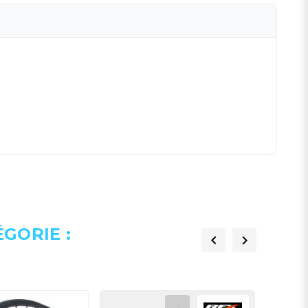
GORIE :

