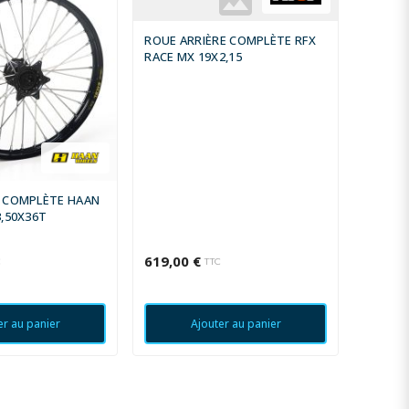
ROUE ARRIÈRE COMPLÈTE RFX
FR WHE
RACE MX 19X2,15
 COMPLÈTE HAAN
,50X36T
619,00 €
36,41 
C
TTC
er au panier
Ajouter au panier