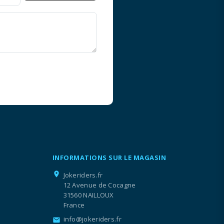
INFORMATIONS SUR LE MAGASIN
location_on
Jokeriders.fr
12 Avenue de Cocagne
31560 NAILLOUX
France
info@jokeriders.fr
email