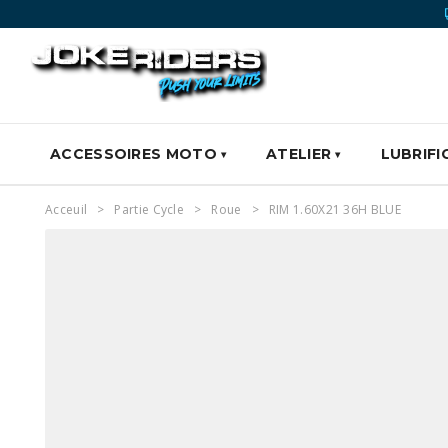
ACCESSOIRES MOTO
ATELIER
LUBRIFI
Acceuil
Partie Cycle
Roue
RIM 1.60X21 36H BLUE