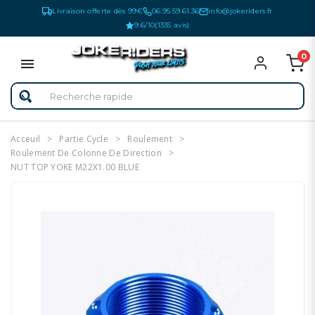
Livraison offerte dès 99€
06.95.59.61.36
info@jokeriders.fr
9.6/10
(1335 avis)
0
Acceuil
Partie Cycle
Roulement
Roulement De Colonne De Direction
NUT TOP YOKE M22X1.00 BLUE