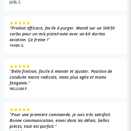
JOËL C.
YAMAHA 1000 +
YAMAHA 1002 +
"Produit efficace, facile à purger. Monté sur un SV650
YAMAHA 1063 +
carbu pour un mix piste/route avec un kit durites
aviation. Ça freine !"
YAMAHA 124 +
YANN G.
YAMAHA 1251 +
YAMAHA 249 +
"Belle finition, facile à monter et ajuster. Position de
conduite moins radicale, moto plus agile et moins
YAMAHA 599 +
fatigante."
WILLIAM P.
YAMAHA 600 +
YAMAHA 689 +
"Pour une première commande, je suis très satisfait.
YAMAHA 847 +
Bonne communication, envoi dans les délais, belles
pièces, tout est parfait."