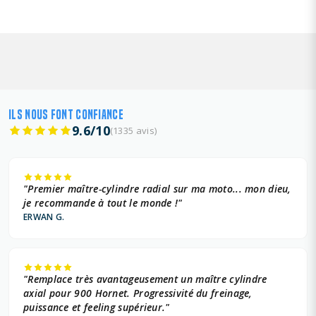
SUZUKI 1402 +
SUZUKI 600 +
SUZUKI 638 +
ILS NOUS FONT CONFIANCE
SUZUKI 645 +
9.6/10
(1335 avis)
SUZUKI 656 +
SUZUKI 749 +
"Premier maître-cylindre radial sur ma moto... mon dieu,
je recommande à tout le monde !"
SUZUKI 750 +
ERWAN G.
SUZUKI 805 +
TRIUMPH 865 +
"Remplace très avantageusement un maître cylindre
axial pour 900 Hornet. Progressivité du freinage,
TRIUMPH 955 +
puissance et feeling supérieur."