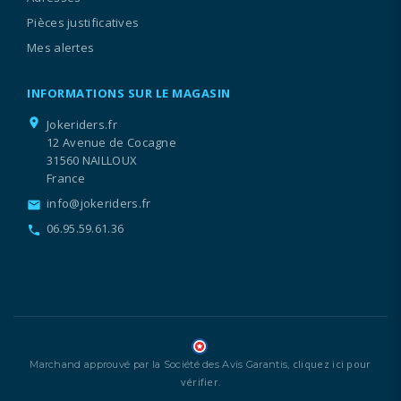
Pièces justificatives
Mes alertes
INFORMATIONS SUR LE MAGASIN
location_on
Jokeriders.fr
12 Avenue de Cocagne
31560 NAILLOUX
France
info@jokeriders.fr
email
06.95.59.61.36
call
cliquez ici pour
Marchand approuvé par la Société des Avis Garantis,
vérifier
.