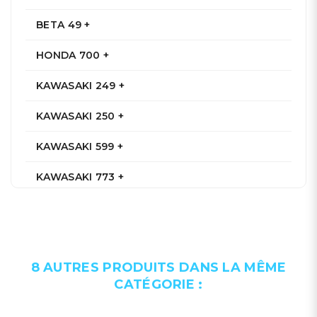
BETA 49 +
HONDA 700 +
KAWASAKI 249 +
KAWASAKI 250 +
KAWASAKI 599 +
KAWASAKI 773 +
KAWASAKI 899 +
KTM 124 +
8 AUTRES PRODUITS DANS LA MÊME
KTM 125 +
CATÉGORIE :
KTM 144 +