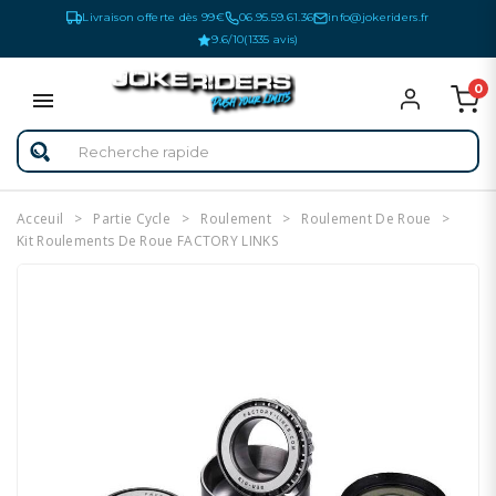
Livraison offerte dès 99€
06.95.59.61.36
info@jokeriders.fr
9.6/10
(1335 avis)
0
Acceuil
Partie Cycle
Roulement
Roulement De Roue
Kit Roulements De Roue FACTORY LINKS