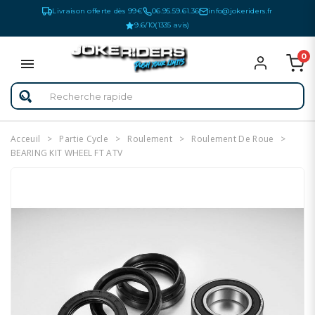
Livraison offerte dès 99€
06.95.59.61.36
info@jokeriders.fr
9.6/10
(1335 avis)
0
Acceuil
Partie Cycle
Roulement
Roulement De Roue
BEARING KIT WHEEL FT ATV