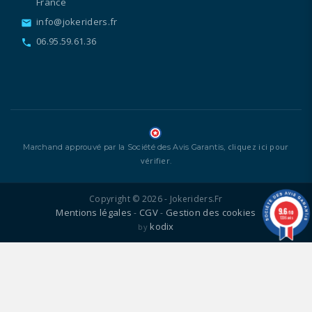
France
info@jokeriders.fr
email
06.95.59.61.36
call
cliquez ici pour
Marchand approuvé par la Société des Avis Garantis,
vérifier
.
Copyright © 2026 - Jokeriders.fr
9.6
Mentions légales
CGV
Gestion des cookies
-
-
/10
1336 avis
kodix
by