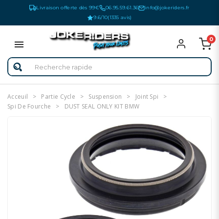
Livraison offerte dès 99€
06.95.59.61.36
info@jokeriders.fr
9.6/10
(1335 avis)
0
Acceuil
Partie Cycle
Suspension
Joint Spi
Spi De Fourche
DUST SEAL ONLY KIT BMW