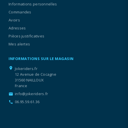
Informations personnelles
Commandes
Avoirs
Adresses
Pièces justificatives
Mes alertes
INFORMATIONS SUR LE MAGASIN
location_on
Jokeriders.fr
12 Avenue de Cocagne
31560 NAILLOUX
France
info@jokeriders.fr
email
06.95.59.61.36
call