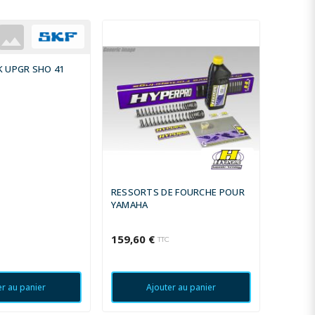
K UPGR SHO 41
RESSORTS DE FOURCHE POUR
SEAL K
YAMAHA
159,60 €
64,67 
TTC
er au panier
Ajouter au panier