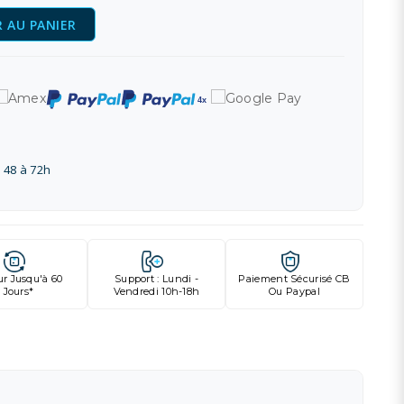
 AU PANIER
 48 à 72h
ur Jusqu'à 60
Support : Lundi -
Paiement Sécurisé CB
Jours*
Vendredi 10h-18h
Ou Paypal