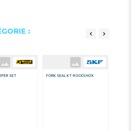
GORIE :


IPER SET
FORK SEAL KT ROCKSHOX
STOPPE