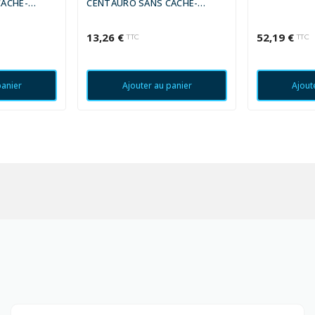
CACHE-
CENTAURO SANS CACHE-
55X10/10,5
POUSSIÈRE - 35X47X10
13,26 €
52,19 €
TTC
TTC
panier
Ajouter au panier
Ajout