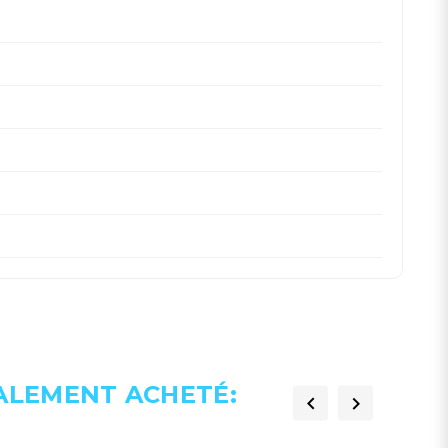
GALEMENT ACHETÉ:

