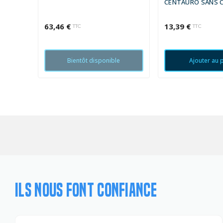
CENTAURO SANS 
POUSSIÈRE - 41,7X
MM
63,46 €
13,39 €
TTC
TTC
Bientôt disponible
Ajouter au 
ILS NOUS FONT CONFIANCE