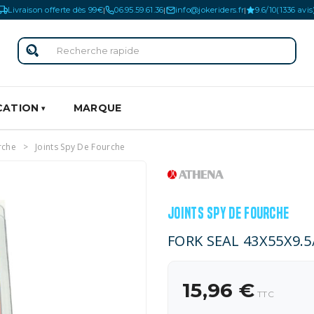
Livraison offerte dès 99€
06.95.59.61.36
info@jokeriders.fr
9.6/10
(1336 avis
|
|
|
CATION
MARQUE
rche
Joints Spy De Fourche
JOINTS SPY DE FOURCHE
FORK SEAL 43X55X9.5
15,96 €
TTC