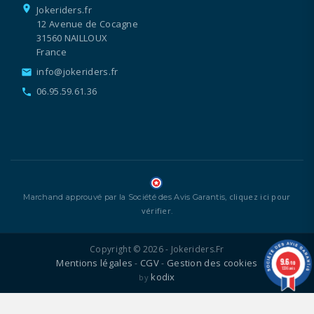
location_on
Jokeriders.fr
12 Avenue de Cocagne
31560 NAILLOUX
France
info@jokeriders.fr
email
06.95.59.61.36
call
cliquez ici pour
Marchand approuvé par la Société des Avis Garantis,
vérifier
.
Copyright © 2026 - Jokeriders.fr
9.6
Mentions légales
CGV
Gestion des cookies
-
-
/10
1336 avis
kodix
by