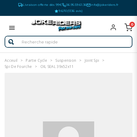
Livraison offerte dès 99€
06.95.59.61.36
info@jokeriders.fr
9.6/10
(1336 avis)
0
Acceuil
Partie Cycle
Suspension
Joint Spi
Spi De Fourche
OIL SEAL 39x52x11