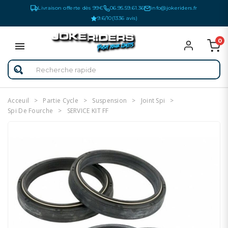
Livraison offerte dès 99€
06.95.59.61.36
info@jokeriders.fr
9.6/10
(1336 avis)
0
Acceuil
Partie Cycle
Suspension
Joint Spi
Spi De Fourche
SERVICE KIT FF