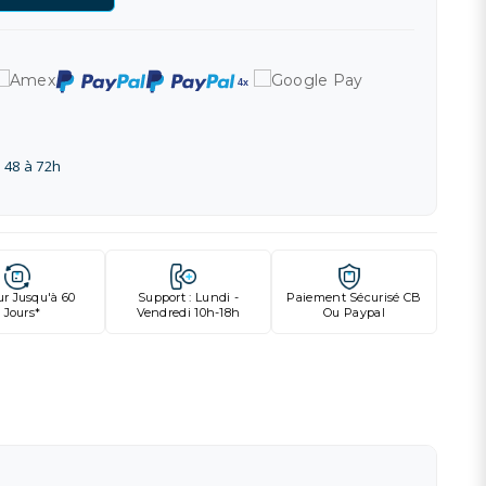
 48 à 72h
ur Jusqu'à 60
Support : Lundi -
Paiement Sécurisé CB
Jours*
Vendredi 10h-18h
Ou Paypal