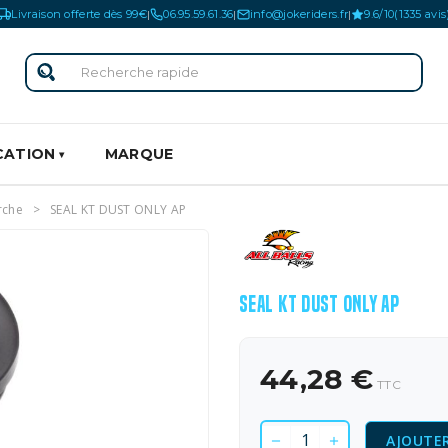
Livraison offerte dès 99€
06.95.59.61.36
info@jokeriders.fr
9.6/10
(1335 avis
|
|
|
CATION
MARQUE
rche
SEAL KT DUST ONLY AP
SEAL KT DUST ONLY AP
44,28 €
TTC
AJOUTER