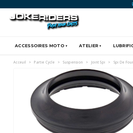
ACCESSOIRES MOTO
ATELIER
LUBRIFI
Acceuil
Partie Cycle
Suspension
Joint Spi
Spi De Fou