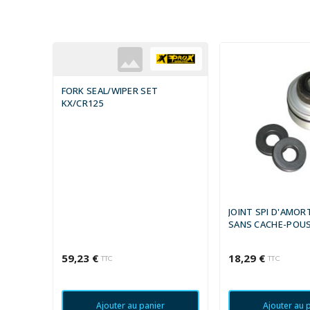
FORK SEAL/WIPER SET
KX/CR125
JOINT SPI D'AMOR
SANS CACHE-POUS
14X31X4.8 MM
59,23 €
18,29 €
TTC
TTC
Ajouter au panier
Ajouter au 