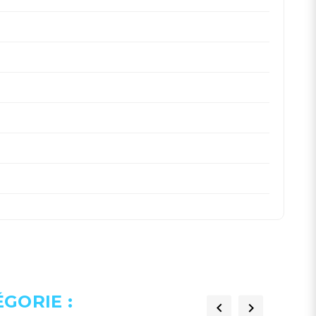
GORIE :

