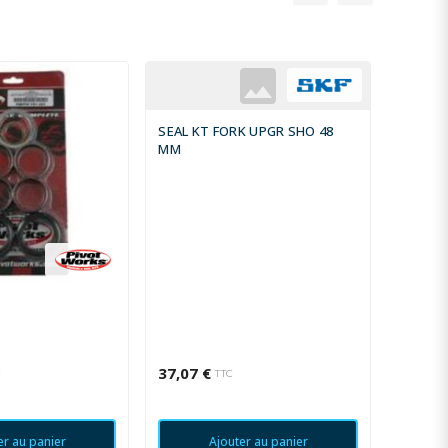
SEAL KT FORK UPGR SHO 48
MM
DUST S
KTM/H
37,07 €
22,72 
C
TTC
er au panier
Ajouter au panier