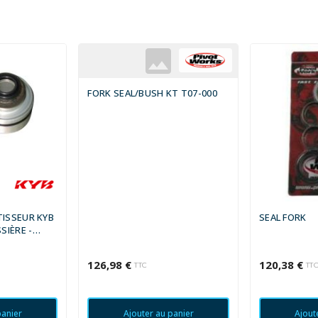
FORK SEAL/BUSH KT T07-000
TISSEUR KYB
SEAL FORK
SIÈRE -
126,98 €
120,38 €
TTC
TT
panier
Ajouter au panier
Ajout