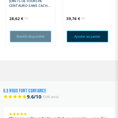
JOINTS DE FOURCHE
CENTAURO SANS CACHE-
POUSSIÈRE -
35X48X8/10,5 MM
28,62 €
39,76 €
TTC
TTC
Bientôt disponible
Ajouter au panier
ILS NOUS FONT CONFIANCE
9.6/10
(1336 avis)