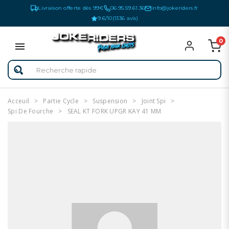
Livraison offerte dès 99€
06.95.59.61.36
info@jokeriders.fr
9.6/10
(1336 avis)
0
Acceuil
Partie Cycle
Suspension
Joint Spi
Spi De Fourche
SEAL KT FORK UPGR KAY 41 MM