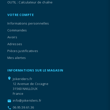
OUTIL : Calculateur de chaîne
VOTRE COMPTE
Informations personnelles
Commandes
Avoirs
Adresses
Pièces justificatives
Mes alertes
INFORMATIONS SUR LE MAGASIN
location_on
Jokeriders.fr
12 Avenue de Cocagne
31560 NAILLOUX
France
info@jokeriders.fr
email
06.95.59.61.36
call