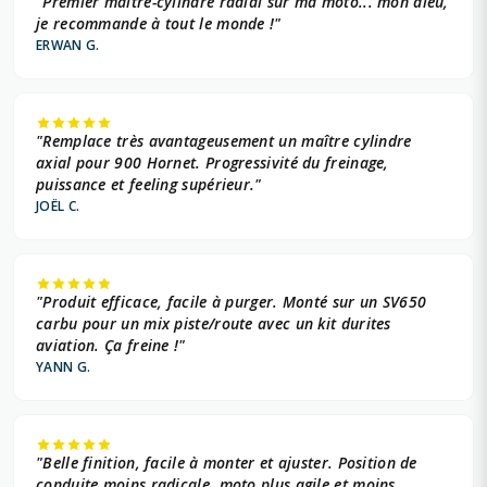
"Premier maître-cylindre radial sur ma moto... mon dieu,
je recommande à tout le monde !"
ERWAN G.
"Remplace très avantageusement un maître cylindre
axial pour 900 Hornet. Progressivité du freinage,
puissance et feeling supérieur."
JOËL C.
"Produit efficace, facile à purger. Monté sur un SV650
carbu pour un mix piste/route avec un kit durites
aviation. Ça freine !"
YANN G.
"Belle finition, facile à monter et ajuster. Position de
conduite moins radicale, moto plus agile et moins