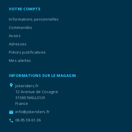
VOTRE COMPTE
Informations personnelles
Commandes
Avoirs
Adresses
Pièces justificatives
Mes alertes
INFORMATIONS SUR LE MAGASIN
location_on
Jokeriders.fr
12 Avenue de Cocagne
31560 NAILLOUX
France
info@jokeriders.fr
email
06.95.59.61.36
call