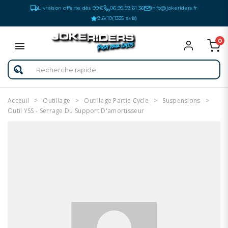
Livraison offerte dès 99€
06.95.59.61.36
info@jokeriders.fr
9.6/10
(1335 avis)
0
Acceuil
Outillage
Outillage Partie Cycle
Suspensions
Outil YSS - Serrage Du Support D'amortisseur