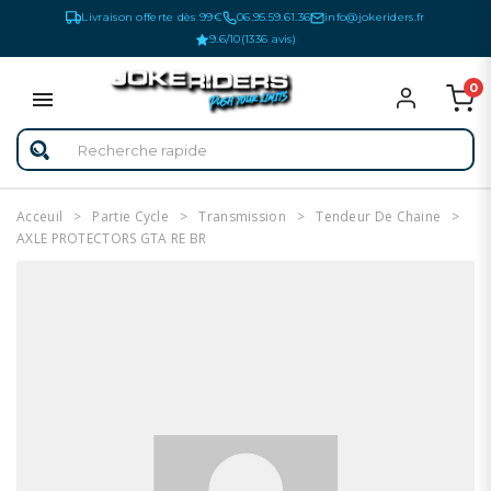
Livraison offerte dès 99€
06.95.59.61.36
info@jokeriders.fr
9.6/10
(1336 avis)
0
Acceuil
Partie Cycle
Transmission
Tendeur De Chaine
AXLE PROTECTORS GTA RE BR