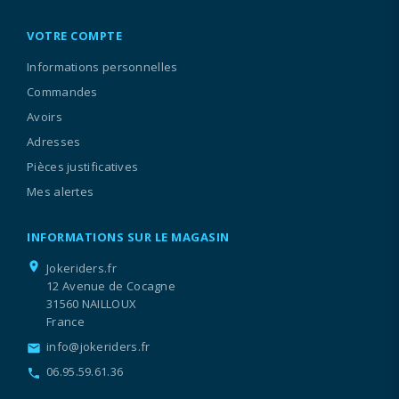
VOTRE COMPTE
Informations personnelles
Commandes
Avoirs
Adresses
Pièces justificatives
Mes alertes
INFORMATIONS SUR LE MAGASIN
location_on
Jokeriders.fr
12 Avenue de Cocagne
31560 NAILLOUX
France
info@jokeriders.fr
email
06.95.59.61.36
call