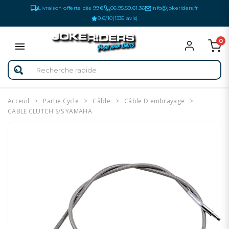
Livraison offerte dès 99€
06.95.59.61.36
info@jokeriders.fr
9.6/10
(1335 avis)
0
Acceuil
Partie Cycle
Câble
Câble D'embrayage
CABLE CLUTCH S/S YAMAHA