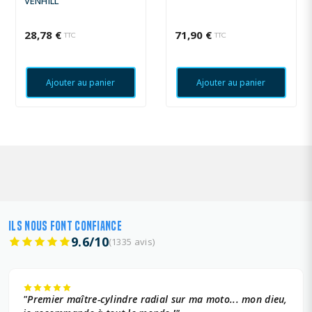
VENHILL
28,78 €
71,90 €
TTC
TTC
Ajouter au panier
Ajouter au panier
ILS NOUS FONT CONFIANCE
9.6/10
(1335 avis)
"Premier maître-cylindre radial sur ma moto... mon dieu,