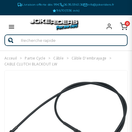
Livraison offerte dès 99€
06.95.59.61.36
info@jokeriders.fr
9.6/10
(1336 avis)
0
Acceuil
Partie Cycle
Câble
Câble D'embrayage
CABLE CLUTCH BLACKOUT LW