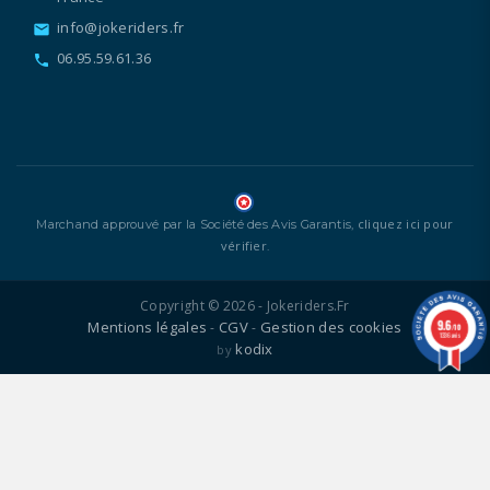
info@jokeriders.fr
email
06.95.59.61.36
call
cliquez ici pour
Marchand approuvé par la Société des Avis Garantis,
vérifier
.
Copyright © 2026 - Jokeriders.fr
9.6
Mentions légales
CGV
Gestion des cookies
-
-
/10
1336 avis
kodix
by