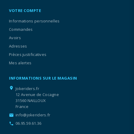
VOTRE COMPTE
Informations personnelles
Commandes
Avoirs
Adresses
Pièces justificatives
Mes alertes
INFORMATIONS SUR LE MAGASIN
location_on
Jokeriders.fr
12 Avenue de Cocagne
31560 NAILLOUX
France
info@jokeriders.fr
email
06.95.59.61.36
call