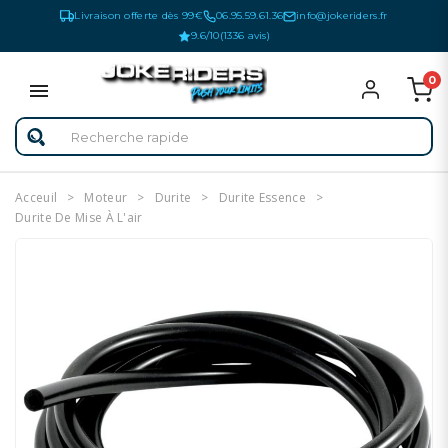
Livraison offerte dès 99€
06.95.59.61.36
info@jokeriders.fr
9.6/10
(1336 avis)
0
Acceuil
Moteur
Durite
Durite Essence
Durite De Mise À L'air