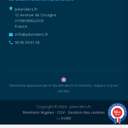
location_on
Jokeriders.fr
12 Avenue de Cocagne
31560 NAILLOUX
France
info@jokeriders.fr
email
06.95.59.61.36
call
cliquez ici pour
Marchand approuvé par la Société des Avis Garantis,
vérifier
.
Copyright © 2026 - Jokeriders.fr
9.6
Mentions légales
CGV
Gestion des cookies
-
-
/10
1336 avis
kodix
by