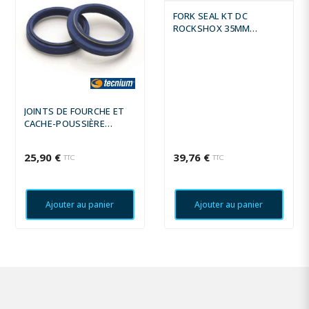
FORK SEAL KT DC
ROCKSHOX 35MM
04070955
JOINTS DE FOURCHE ET
CACHE-POUSSIÈRE
TECNIUM BLUE LABEL -
SACHS 46
25,90 €
39,76 €
TTC
TTC
Ajouter au panier
Ajouter au panier