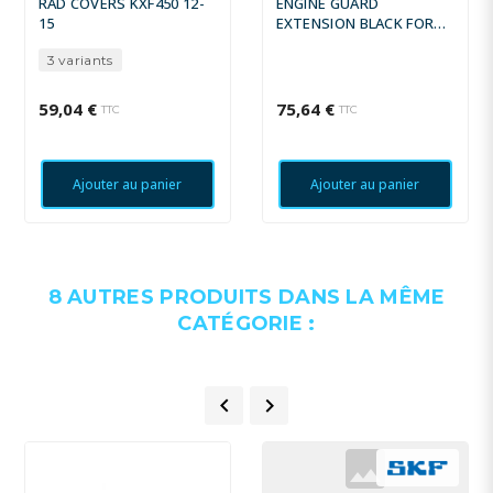
RAD COVERS KXF450 12-
ENGINE GUARD
15
EXTENSION BLACK FOR
BMW R 1200/1250 GS
3 variants
59,04 €
75,64 €
TTC
TTC
Ajouter au panier
Ajouter au panier
8 AUTRES PRODUITS DANS LA MÊME
CATÉGORIE :

