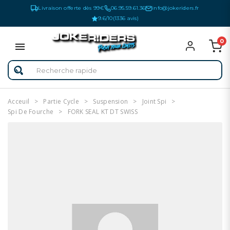
Livraison offerte dès 99€
06.95.59.61.36
info@jokeriders.fr
9.6/10
(1336 avis)
0
Acceuil
Partie Cycle
Suspension
Joint Spi
Spi De Fourche
FORK SEAL KT DT SWISS