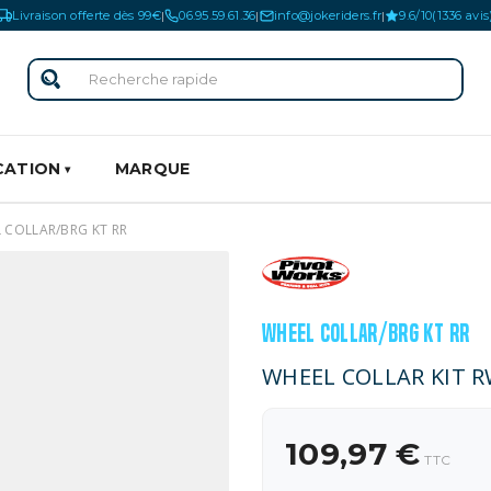
Livraison offerte dès 99€
06.95.59.61.36
info@jokeriders.fr
9.6/10
(1336 avis
|
|
|
CATION
MARQUE
 COLLAR/BRG KT RR
WHEEL COLLAR/BRG KT RR
WHEEL COLLAR KIT 
109,97 €
TTC