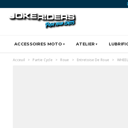
ACCESSOIRES MOTO
ATELIER
LUBRIFI
Acceuil
Partie Cycle
Roue
Entretoise De Roue
WHEEL