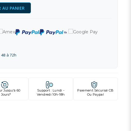
 AU PANIER
 48 à 72h
ur Jusqu'à 60
Support : Lundi -
Paiement Sécurisé CB
Jours*
Vendredi 10h-18h
Ou Paypal