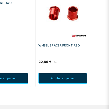
 DE ROUE
WHEEL SPACER FRONT RED
ENTRET
22,86 €
22,86 
TTC
er au panier
Ajouter au panier