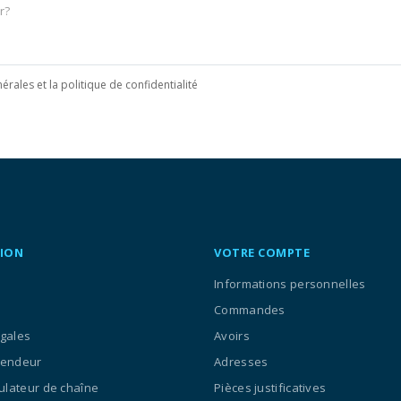
érales et la politique de confidentialité
ION
VOTRE COMPTE
Informations personnelles
Commandes
égales
Avoirs
vendeur
Adresses
culateur de chaîne
Pièces justificatives