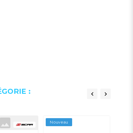
GORIE :


Nouveau