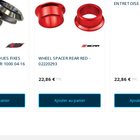
ENTRETOISE
UES FIXES
WHEEL SPACER REAR RED -
 1000 04-16
02220293
22,86 €
22,86 €
TTC
TTC
panier
Ajouter au panier
Ajout