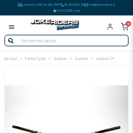
Livraison offerte dès 99€
06.95.59.61.36
info@jokeriders.fr
9.6/10
(1336 avis)
0
Acceuil
Partie Cycle
Guidon
Guidon
Guidon O²