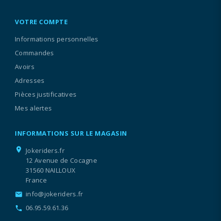
VOTRE COMPTE
Informations personnelles
Commandes
Avoirs
Adresses
Pièces justificatives
Mes alertes
INFORMATIONS SUR LE MAGASIN
location_on
Jokeriders.fr
12 Avenue de Cocagne
31560 NAILLOUX
France
info@jokeriders.fr
email
06.95.59.61.36
call