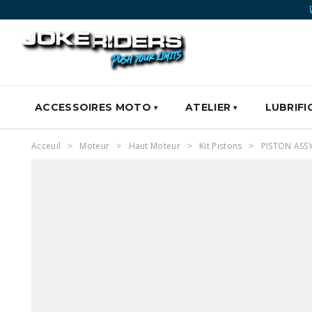
ACCESSOIRES MOTO
ATELIER
LUBRIFI
Acceuil
Moteur
Haut Moteur
Kit Pistons
PISTON ASS