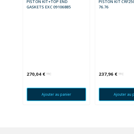
PISTON KIT+TOP END
PISTON KIT CRF25
GASKETS EXC 09106885
76.76
270,04 €
237,96 €
TTC
TTC
Ajouter au panier
Ajouter au 