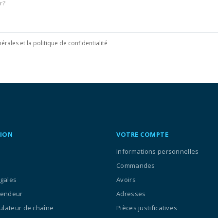
érales et la politique de confidentialité
ION
VOTRE COMPTE
Informations personnelles
Commandes
égales
Avoirs
vendeur
Adresses
culateur de chaîne
Pièces justificatives