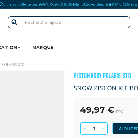
Livraison offerte dès 99€
06.95.59.61.36
info@jokeriders.fr
9.6/10
(1336 avis
|
|
|
CATION
MARQUE
Y POLARIS STD
PISTON ASSY POLARIS STD
SNOW PISTON KIT BO
49,97 €
TTC
AJOUTER