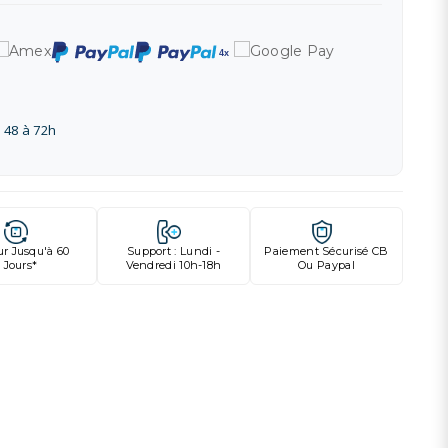
 48 à 72h
ur Jusqu'à 60
Support : Lundi -
Paiement Sécurisé CB
Jours*
Vendredi 10h-18h
Ou Paypal