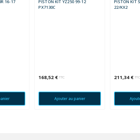
0R 16-17
PISTON KIT YZ250 99-12
PISTON KIT 
PX7130C
22/KX2
168,52 €
211,34 €
TTC
TT
panier
Ajouter au panier
Ajout