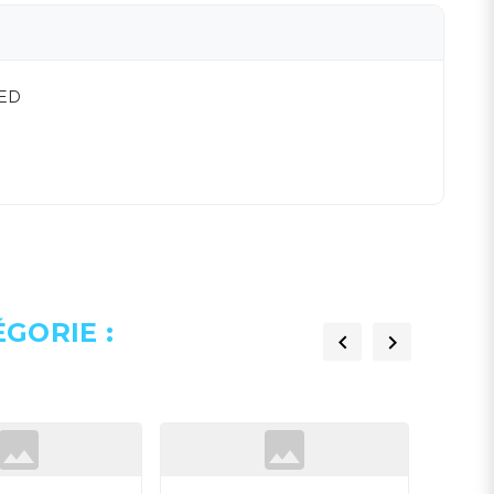
TED
GORIE :

