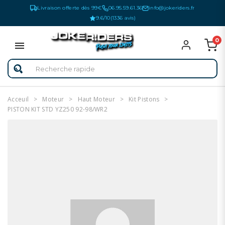
Livraison offerte dès 99€
06.95.59.61.36
info@jokeriders.fr
9.6/10
(1336 avis)
0
Acceuil
Moteur
Haut Moteur
Kit Pistons
PISTON KIT STD YZ250 92-98/WR2