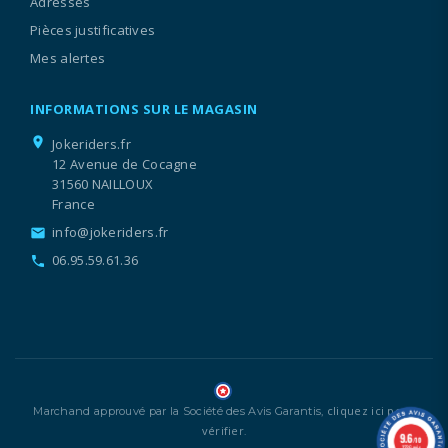
Adresses
Pièces justificatives
Mes alertes
INFORMATIONS SUR LE MAGASIN
location_on
Jokeriders.fr
12 Avenue de Cocagne
31560 NAILLOUX
France
info@jokeriders.fr
email
06.95.59.61.36
call
cliquez ici pour
Marchand approuvé par la Société des Avis Garantis,
vérifier
.
9.6
/10
1336 avis