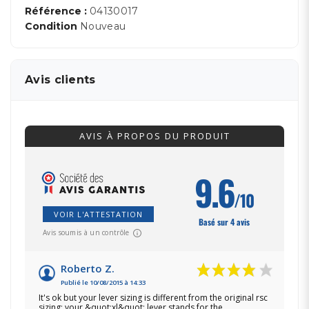
Référence :
04130017
Condition
Nouveau
Avis clients
AVIS À PROPOS DU PRODUIT
9.6
/10
VOIR L'ATTESTATION
Basé sur 4 avis
Avis soumis à un contrôle
Roberto Z.
Publié le 10/08/2015 à 14:33
It's ok but your lever sizing is different from the original rsc
sizing: your &quot;xl&quot; lever stands for the