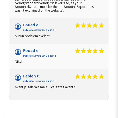
&quot;standard&quot; rsc lever size, as your
&quot;xxl&quot; must be the rsc &quot;xl&quot; (this
wasn't explained on the website).
Fouad e.
Publié le 05/05/2015 à 10:21
Aucun problem exelent
Fouad e.
Publié le 27/04/2015 à 16:14
Nikel
Fabien t.
Publié le 25/04/2015 à 20:31
Avant je galérais mais ... ça s'était avant !!