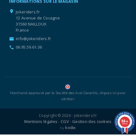
INFORMATIONS SUR LE MAGASIN
location_on
Jokeriders.fr
12 Avenue de Cocagne
31560 NAILLOUX
France
info@jokeriders.fr
email
06.95.59.61.36
call
cliquez ici pour
Marchand approuvé par la Société des Avis Garantis,
vérifier
.
Copyright © 2026 - Jokeriders.fr
9.6
Mentions légales
CGV
Gestion des cookies
-
-
/10
1336 avis
kodix
by