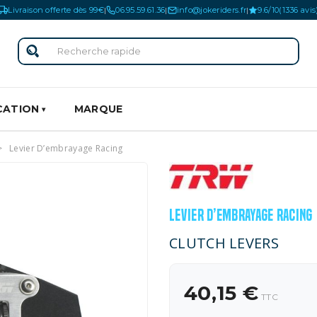
Livraison offerte dès 99€
06.95.59.61.36
info@jokeriders.fr
9.6/10
(1336 avis
|
|
|
CATION
MARQUE
Levier D’embrayage Racing
LEVIER D’EMBRAYAGE RACING
CLUTCH LEVERS
40,15 €
TTC