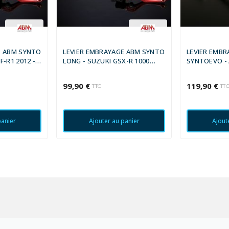
E ABM SYNTO
LEVIER EMBRAYAGE ABM SYNTO
LEVIER EMBR
-R1 2012 -
LONG - SUZUKI GSX-R 1000
SYNTOEVO - 
2003 - 2003
FUTURA 2002
99,90 €
119,90 €
TTC
TT
panier
Ajouter au panier
Ajout