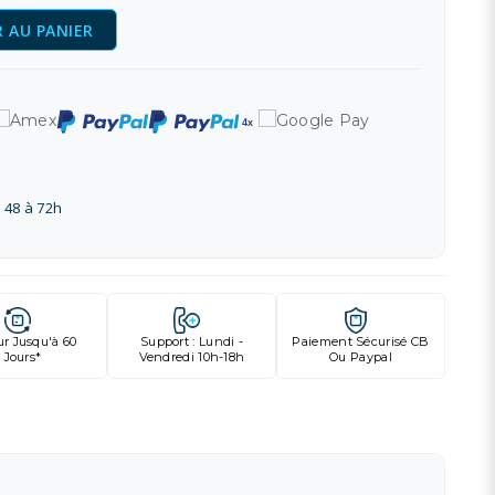
 AU PANIER
 48 à 72h
ur Jusqu'à 60
Support : Lundi -
Paiement Sécurisé CB
Jours*
Vendredi 10h-18h
Ou Paypal