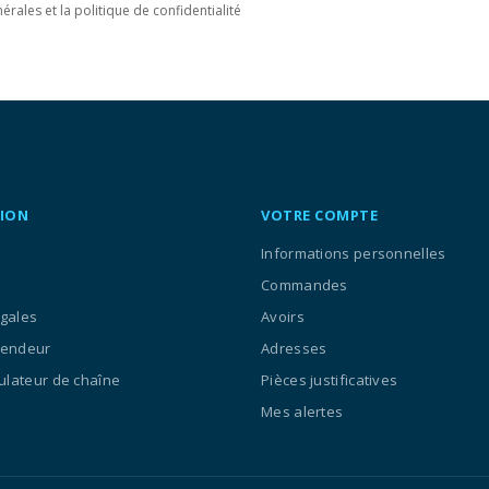
érales et la politique de confidentialité
ION
VOTRE COMPTE
Informations personnelles
Commandes
égales
Avoirs
vendeur
Adresses
culateur de chaîne
Pièces justificatives
Mes alertes