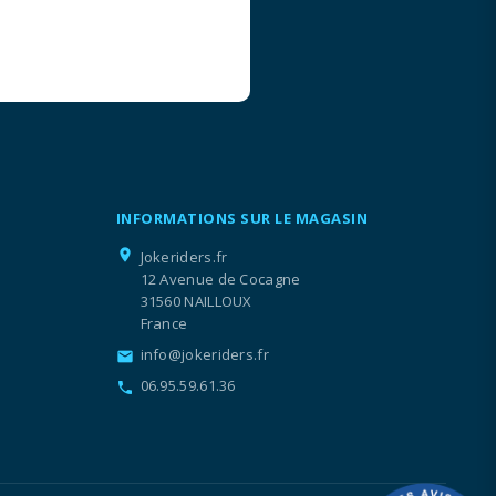
INFORMATIONS SUR LE MAGASIN
location_on
Jokeriders.fr
12 Avenue de Cocagne
31560 NAILLOUX
France
info@jokeriders.fr
email
06.95.59.61.36
call