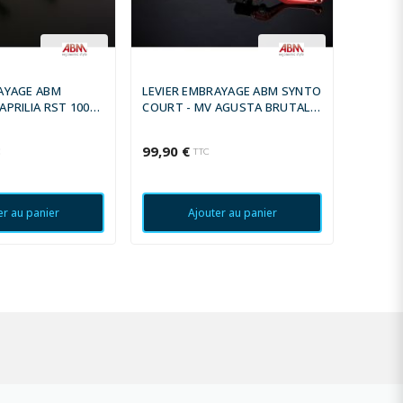
AYAGE ABM
LEVIER EMBRAYAGE ABM SYNTO
LEVIER
APRILIA RST 1000
COURT - MV AGUSTA BRUTALE
SYNTOE
 -
910 2005 -
ABS 201
99,90 €
119,90
C
TTC
er au panier
Ajouter au panier