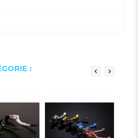
GORIE :

