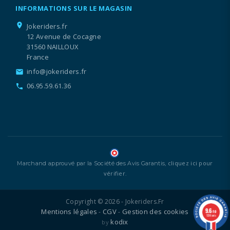
INFORMATIONS SUR LE MAGASIN
location_on
Jokeriders.fr
12 Avenue de Cocagne
31560 NAILLOUX
France
info@jokeriders.fr
email
06.95.59.61.36
call
cliquez ici pour
Marchand approuvé par la Société des Avis Garantis,
vérifier
.
Copyright © 2026 - Jokeriders.fr
9.6
Mentions légales
CGV
Gestion des cookies
-
-
/10
1336 avis
kodix
by