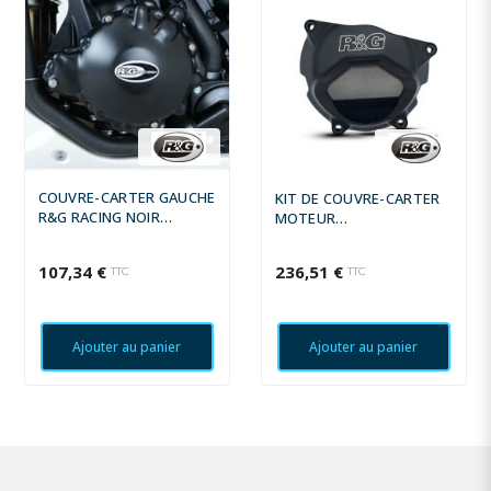
COUVRE-CARTER GAUCHE
KIT DE COUVRE-CARTER
R&G RACING NOIR
MOTEUR
TRIUMPH SPEED TRIPLE
(ALTERNATEUR/ALLUMAGE)
R&G RACING PRO NOIR
107,34 €
236,51 €
TTC
TTC
Ajouter au panier
Ajouter au panier