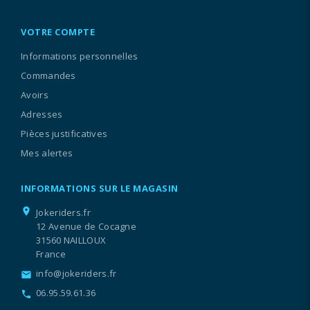
VOTRE COMPTE
Informations personnelles
Commandes
Avoirs
Adresses
Pièces justificatives
Mes alertes
INFORMATIONS SUR LE MAGASIN
location_on
Jokeriders.fr
12 Avenue de Cocagne
31560 NAILLOUX
France
info@jokeriders.fr
email
06.95.59.61.36
call