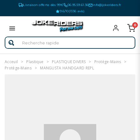
Livraison offerte dès 99€
06.95.59.61.36
info@jokeriders.fr
9.6/10
(1336 avis)
0
Acceuil
Plastique
PLASTIQUE DIVERS
Protège-Mains
Protège-Mains
MANGUSTA HANDGARD REPL