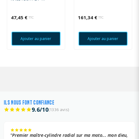
RÉGLABLE
47,45 €
161,34 €
TTC
TTC
Ajouter au panier
Ajouter au panier
ILS NOUS FONT CONFIANCE
9.6/10
(1336 avis)
"Premier maître-cylindre radial sur ma moto... mon dieu,