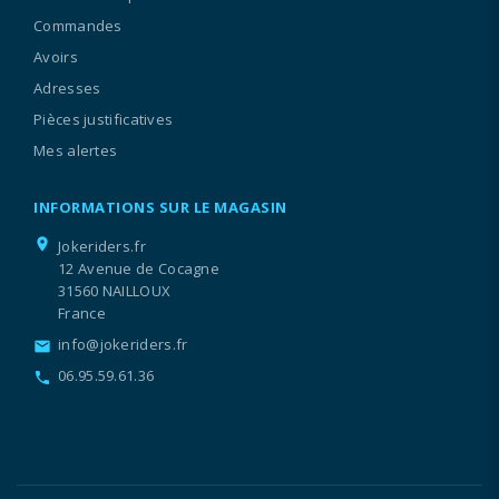
Commandes
Avoirs
Adresses
Pièces justificatives
Mes alertes
INFORMATIONS SUR LE MAGASIN
location_on
Jokeriders.fr
12 Avenue de Cocagne
31560 NAILLOUX
France
info@jokeriders.fr
email
06.95.59.61.36
call