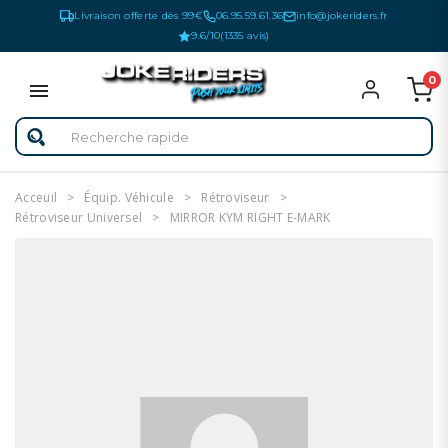
Livraison offerte dès 99€
06.95.59.61.36
info@jokeriders.fr
9.6/10
(1335 avis)
0
Acceuil
Équip. Véhicule
Rétroviseur
Rétroviseur Universel
MIRROR KYM RIGHT E-MARK