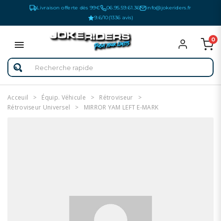
Livraison offerte dès 99€
06.95.59.61.36
info@jokeriders.fr
9.6/10
(1336 avis)
0
Acceuil
Équip. Véhicule
Rétroviseur
Rétroviseur Universel
MIRROR YAM LEFT E-MARK