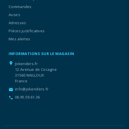
Commandes
Avoirs
Adresses
Pièces justificatives
Mes alertes
INFORMATIONS SUR LE MAGASIN
location_on
Jokeriders.fr
12 Avenue de Cocagne
31560 NAILLOUX
France
info@jokeriders.fr
email
06.95.59.61.36
call