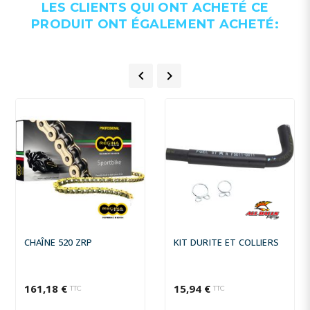
LES CLIENTS QUI ONT ACHETÉ CE
YAMAHA 450 +
PRODUIT ONT ÉGALEMENT ACHETÉ:


CHAÎNE 520 ZRP
KIT DURITE ET COLLIERS
161,18 €
15,94 €
TTC
TTC