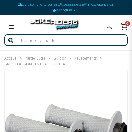
Livraison offerte dès 99€
06.95.59.61.36
info@jokeriders.fr
9.6/10
(1336 avis)
0
Acceuil
Partie Cycle
Guidon
Revêtements
GRIPS LOCK-ON RENTHAL FULL DIA