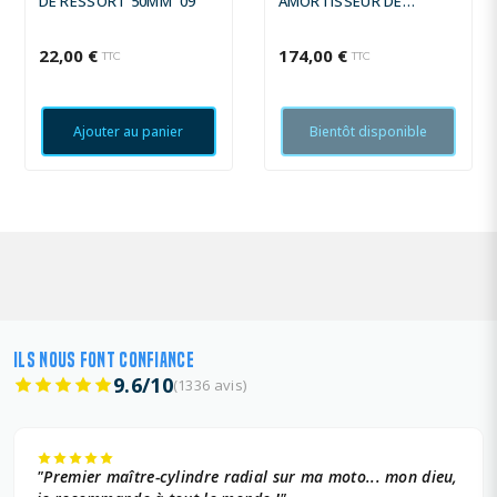
DE RESSORT 50MM '09
AMORTISSEUR DE
DIRECTION YSS
22,00 €
174,00 €
TTC
TTC
Ajouter au panier
Bientôt disponible
ILS NOUS FONT CONFIANCE
9.6/10
(1336 avis)
"Premier maître-cylindre radial sur ma moto... mon dieu,