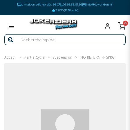
Livraison offerte dès 99€
06.95.59.61.36
info@jokeriders.fr
9.6/10
(1336 avis)
0
Acceuil
Partie Cycle
Suspension
NO RETURN FF SPRG