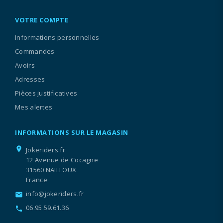
VOTRE COMPTE
Informations personnelles
Commandes
Avoirs
Adresses
Pièces justificatives
Mes alertes
INFORMATIONS SUR LE MAGASIN
location_on
Jokeriders.fr
12 Avenue de Cocagne
31560 NAILLOUX
France
info@jokeriders.fr
email
06.95.59.61.36
call